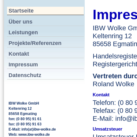
Impre
Startseite
Über uns
IBW Wolke G
Leistungen
Keltenring 12
Projekte/Referenzen
85658 Egmati
Kontakt
Handelsregiste
Registergerich
Impressum
Datenschutz
Vertreten dur
Roland Wolke
Kontakt
Telefon: (0 80 
IBW Wolke GmbH
Keltenring 12
Telefax: (0 80 
85658 Egmating
E-Mail: info@i
fon: (0 80 95) 91 61
fax: (0 80 95) 91 63
Umsatzsteuer
E-Mail: info(at)ibw-wolke.de
Web: www.ibw-wolke.de
Umsatzsteuer-