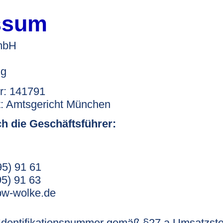
ssum
mbH
ng
r: 141791
t: Amtsgericht München
ch die Geschäftsführer:
95) 91 61
95) 91 63
bw-wolke.de
Identifikationsnummer gemäß §27 a Umsatzste