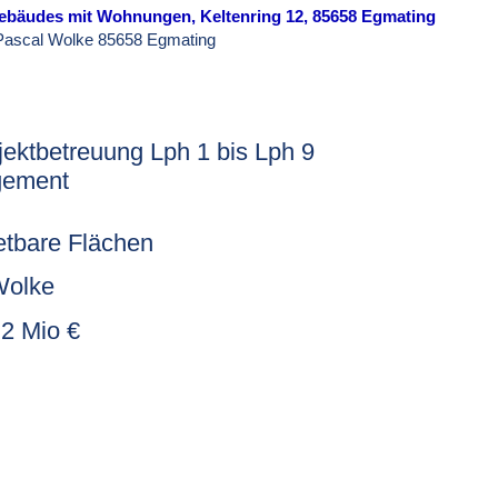
ebäudes mit Wohnungen, Keltenring 12, 85658 Egmating
Pascal Wolke 85658 Egmating
jektbetreuung Lph 1 bis Lph 9
gement
etbare Flächen
 Wolke
.2 Mio €