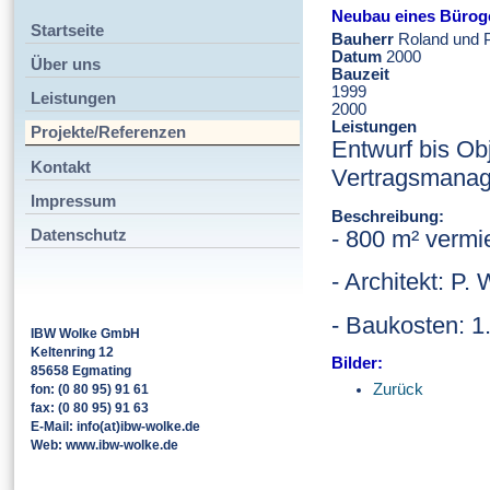
Neubau eines Bürog
Startseite
Bauherr
Roland und 
Datum
2000
Über uns
Bauzeit
1999
Leistungen
2000
Leistungen
Projekte/Referenzen
Entwurf bis Ob
Kontakt
Vertragsmana
Impressum
Beschreibung:
- 800 m² vermi
Datenschutz
- Architekt: P.
- Baukosten: 1
IBW Wolke GmbH
Keltenring 12
Bilder:
85658 Egmating
Zurück
fon: (0 80 95) 91 61
fax: (0 80 95) 91 63
E-Mail: info(at)ibw-wolke.de
Web: www.ibw-wolke.de