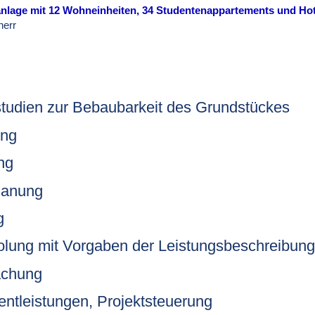
lage mit 12 Wohneinheiten, 34 Studentenappartements und Hot
herr
tudien zur Bebaubarkeit des Grundstückes
ung
ng
lanung
g
olung mit Vorgaben der Leistungsbeschreibun
achung
tleistungen, Projektsteuerung