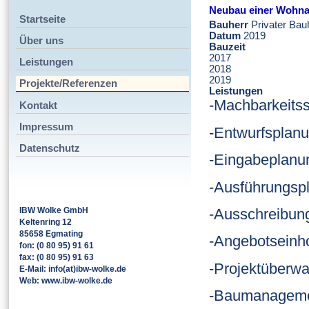
Neubau einer Wohnan
Startseite
Bauherr
Privater Bau
Datum
2019
Über uns
Bauzeit
2017
Leistungen
2018
2019
Projekte/Referenzen
Leistungen
-Machbarkeitss
Kontakt
Impressum
-Entwurfsplan
Datenschutz
-Eingabeplanu
-Ausführungsp
IBW Wolke GmbH
-Ausschreibun
Keltenring 12
85658 Egmating
-Angebotseinh
fon: (0 80 95) 91 61
fax: (0 80 95) 91 63
-Projektüberw
E-Mail: info(at)ibw-wolke.de
Web: www.ibw-wolke.de
-Baumanagemen