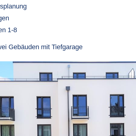
splanung
gen
en 1-8
ei Gebäuden mit Tiefgarage